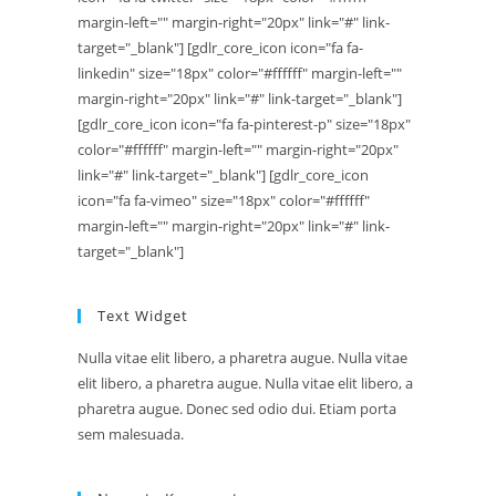
margin-left="" margin-right="20px" link="#" link-
target="_blank"] [gdlr_core_icon icon="fa fa-
linkedin" size="18px" color="#ffffff" margin-left=""
margin-right="20px" link="#" link-target="_blank"]
[gdlr_core_icon icon="fa fa-pinterest-p" size="18px"
color="#ffffff" margin-left="" margin-right="20px"
link="#" link-target="_blank"] [gdlr_core_icon
icon="fa fa-vimeo" size="18px" color="#ffffff"
margin-left="" margin-right="20px" link="#" link-
target="_blank"]
Text Widget
Nulla vitae elit libero, a pharetra augue. Nulla vitae
elit libero, a pharetra augue. Nulla vitae elit libero, a
pharetra augue. Donec sed odio dui. Etiam porta
sem malesuada.