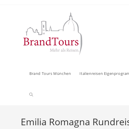
Zum
Inhalt
springen
Brand Tours München
Italienreisen Eigenprogr
Website-
Suche
Emilia Romagna Rundreis