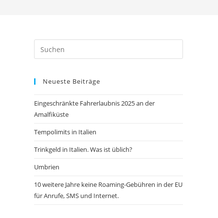
Press
Escape
to
Neueste Beiträge
close
the
Eingeschränkte Fahrerlaubnis 2025 an der
search
Amalfiküste
panel.
Tempolimits in Italien
Trinkgeld in Italien. Was ist üblich?
Umbrien
10 weitere Jahre keine Roaming-Gebühren in der EU
für Anrufe, SMS und Internet.