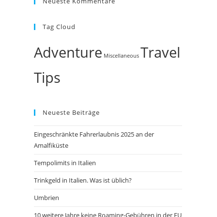
Neueste Kommentare
Tag Cloud
Adventure
Travel
Miscellaneous
Tips
Neueste Beiträge
Eingeschränkte Fahrerlaubnis 2025 an der
Amalfiküste
Tempolimits in Italien
Trinkgeld in Italien. Was ist üblich?
Umbrien
10 weitere Jahre keine Roaming-Gebühren in der EU