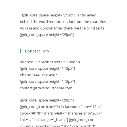
[gdlr_core_space height="21px"] Far far away,
behind the word mountains, far from the countries
Vokalia and Consonantia, there live the blind texts.
[gdlr_core_space height="25px"]
Contact Info
Address : 12 Main Street Pt. London
[gdlr_core_space height="-13px"]
Phone : +44 3656 4567
[gdlr_core_space height="-13px"]
contact@traveltourtheme.com
[gdlr_core_space height="20px"]
[gdlr_core_icon icon="fa fa-facebook" size="18px"
color="#ffffff" margin-left="" margin-right="20px"
link="#" link-target="_blank"] [gdlr_core_icon
icon="fa fa-twitter" size="18px" color="#ffffff"